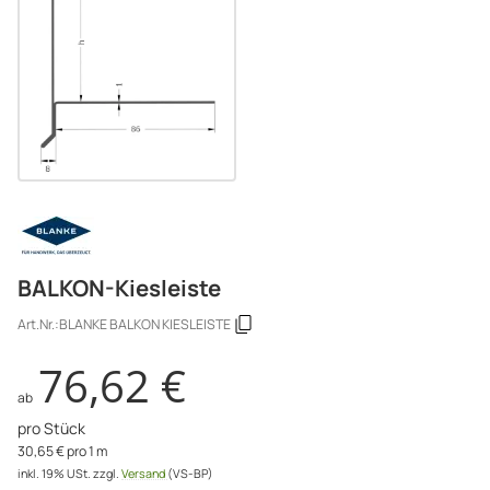
BALKON-Kiesleiste
Art.Nr.:
BLANKE BALKON KIESLEISTE
76,62 €
ab
pro Stück
30,65 € pro 1 m
inkl. 19% USt.
zzgl.
Versand
(VS-BP)