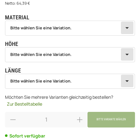
Netto:
64,39
€
MATERIAL
wählen
Bitte wählen Sie eine Variation.
Bitte wählen Sie eine Variation.
HÖHE
wählen
Bitte wählen Sie eine Variation.
Bitte wählen Sie eine Variation.
LÄNGE
wählen
Bitte wählen Sie eine Variation.
Bitte wählen Sie eine Variation.
Möchten Sie mehrere Varianten gleichzeitig bestellen?
Zur Bestelltabelle
BITTE VARIANTE WÄHLEN
Sofort verfügbar