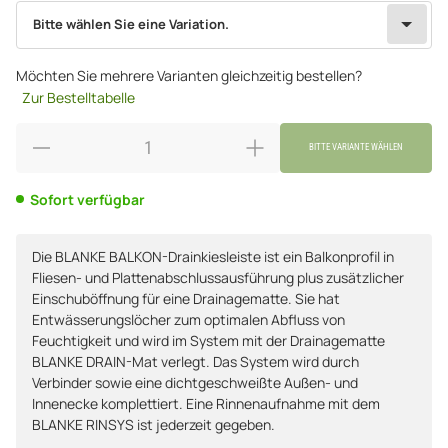
wählen
Bitte wählen Sie eine Variation.
Bitte wählen Sie eine Variation.
Möchten Sie mehrere Varianten gleichzeitig bestellen?
Zur Bestelltabelle
BITTE VARIANTE WÄHLEN
Sofort verfügbar
Die BLANKE BALKON-Drainkiesleiste ist ein Balkonprofil in
Fliesen- und Plattenabschlussausführung plus zusätzlicher
Einschuböffnung für eine Drainagematte. Sie hat
Entwässerungslöcher zum optimalen Abfluss von
Feuchtigkeit und wird im System mit der Drainagematte
BLANKE DRAIN-Mat verlegt. Das System wird durch
Verbinder sowie eine dichtgeschweißte Außen- und
Innenecke komplettiert. Eine Rinnenaufnahme mit dem
BLANKE RINSYS ist jederzeit gegeben.