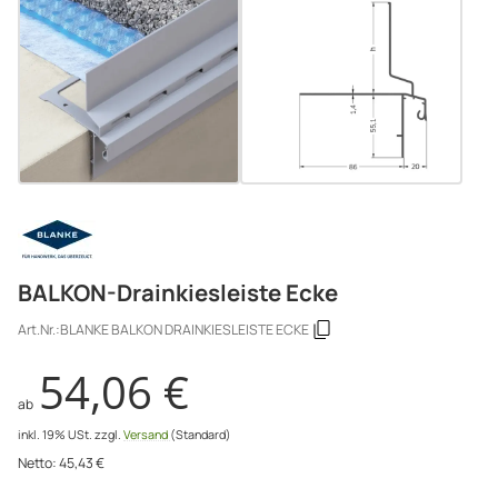
BALKON-Drainkiesleiste Ecke
Art.Nr.:
BLANKE BALKON DRAINKIESLEISTE ECKE
54,06 €
ab
inkl. 19% USt.
zzgl.
Versand
(Standard)
Netto:
45,43
€